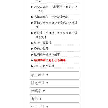
ーズ
となみ織物 人間国宝・作家シリ
ーズ②
高橋孝幸作 辻が花染め帯
留袖に合うモダンで格式のある袋
帯
佐波理（さはり）キラキラ輝く袋
帯と丸帯
単衣・夏袋帯
染めの袋帯
最高級手織り本袋帯
紬訪問着にあわせる袋帯
おしゃれな袋帯
名古屋帯
誂えの帯
半幅帯
丸帯
つくり帯