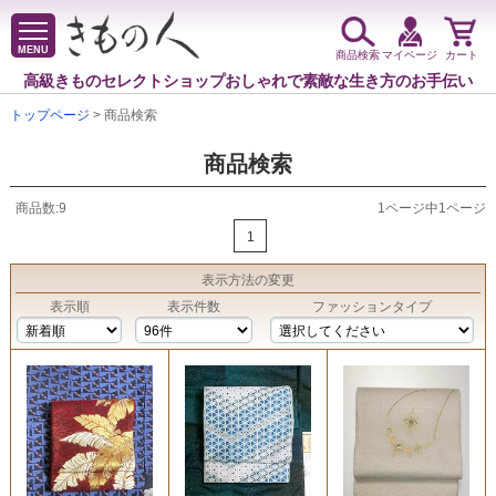
MENU
商品検索
マイページ
カート
高級きものセレクトショップ
おしゃれで素敵な生き方のお手伝い
トップページ
> 商品検索
商品検索
商品数:9
1ページ中1ページ
1
表示方法
の変更
表示順
表示件数
ファッションタイプ