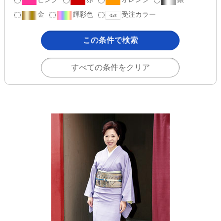
金
輝彩色
受注カラー