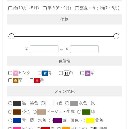
袷(10月～5月)
単衣(6・9月)
盛夏・うす物(7・8月)
価格
￥
～
￥
色個性
ピンク
青
白
紫
茶
赤
メイン地色
黒・墨色
白色
灰色・鼠
茶色
ベージュ・生成
緑
青・藍・水色
紫・藤色
黄色
ピンク
赤
オレンジ
銀