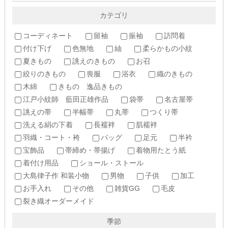
カテゴリ
コーディネート
留袖
振袖
訪問着
付け下げ
色無地
紬
柔らかもの小紋
夏きもの
誂えのきもの
お召
絞りのきもの
喪服
浴衣
織のきもの
木綿
きもの 逸品きもの
江戸小紋師 藍田正雄作品
袋帯
名古屋帯
誂えの帯
半幅帯
丸帯
つくり帯
洗える絹の下着
長襦袢
肌襦袢
羽織・コート・袴
バッグ
足元
半衿
宝飾品
帯締め・帯揚げ
着物用たとう紙
着付け用品
ショール・ストール
大島律子作 和装小物
男物
子供
加工
お手入れ
その他
雑貨GG
毛皮
裂き織オーダーメイド
季節