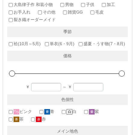
大島律子作 和装小物
男物
子供
加工
お手入れ
その他
雑貨GG
毛皮
裂き織オーダーメイド
季節
袷(10月～5月)
単衣(6・9月)
盛夏・うす物(7・8月)
価格
￥
～
￥
色個性
ピンク
青
白
紫
茶
赤
メイン地色