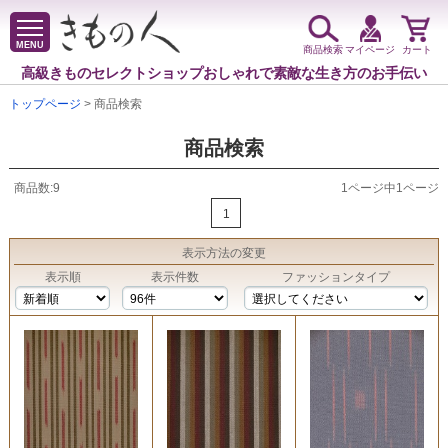
MENU
商品検索
マイページ
カート
高級きものセレクトショップ
おしゃれで素敵な生き方のお手伝い
トップページ
> 商品検索
商品検索
商品数:9
1ページ中1ページ
1
表示方法
の変更
表示順
表示件数
ファッションタイプ