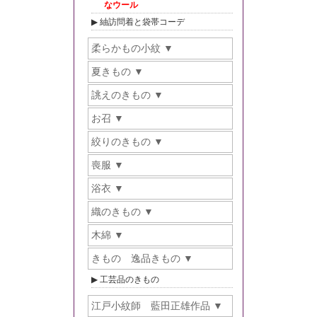
なウール
紬訪問着と袋帯コーデ
柔らかもの小紋
夏きもの
誂えのきもの
お召
絞りのきもの
喪服
浴衣
織のきもの
木綿
きもの 逸品きもの
工芸品のきもの
江戸小紋師 藍田正雄作品