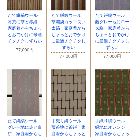
たて絣縞ウール
たて絣縞ウール
たて絣縞ウール
薄茶に茶と赤絣
茶濃淡カッコ良い
藤グレー地にロー
家庭着からちょっ
太縞 家庭着から
ズ絣 家庭着から
とおでかけに最適
ちょっとおでかけ
ちょっとおでかけ
チクチクしずらい
に最適チクチクし
に最適チクチクし
ずらい
ずらい
77,000円
77,000円
77,000円
たて絣縞ウール
手織り絣ウール
手織り絣ウール
グレー地に赤と白
薄茶地に茶絣 家
緑地にオレンジ
絣 家庭着からち
庭着からちょっと
家庭着からちょっ