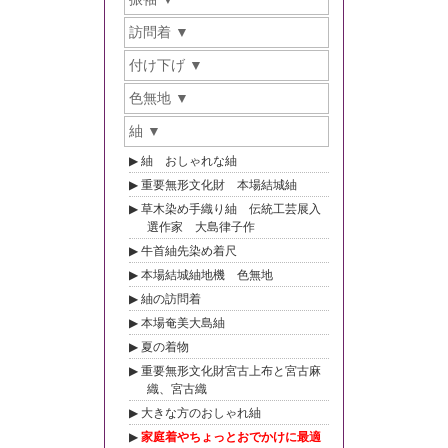
訪問着
付け下げ
色無地
紬
紬 おしゃれな紬
重要無形文化財 本場結城紬
草木染め手織り紬 伝統工芸展入
選作家 大島律子作
牛首紬先染め着尺
本場結城紬地機 色無地
紬の訪問着
本場奄美大島紬
夏の着物
重要無形文化財宮古上布と宮古麻
織、宮古織
大きな方のおしゃれ紬
家庭着やちょっとおでかけに最適