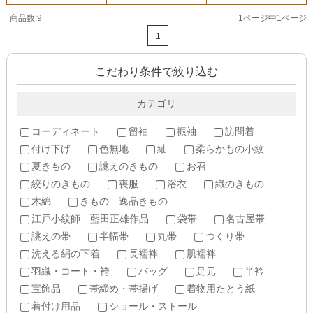
商品数:9
1ページ中1ページ
1
こだわり条件で絞り込む
カテゴリ
コーディネート
留袖
振袖
訪問着
付け下げ
色無地
紬
柔らかもの小紋
夏きもの
誂えのきもの
お召
絞りのきもの
喪服
浴衣
織のきもの
木綿
きもの 逸品きもの
江戸小紋師 藍田正雄作品
袋帯
名古屋帯
誂えの帯
半幅帯
丸帯
つくり帯
洗える絹の下着
長襦袢
肌襦袢
羽織・コート・袴
バッグ
足元
半衿
宝飾品
帯締め・帯揚げ
着物用たとう紙
着付け用品
ショール・ストール