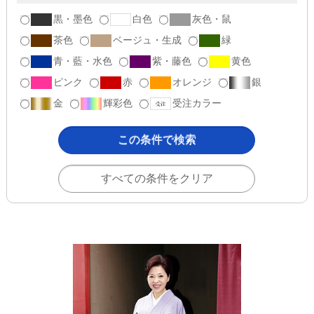
黒・墨色
白色
灰色・鼠
茶色
ベージュ・生成
緑
青・藍・水色
紫・藤色
黄色
ピンク
赤
オレンジ
銀
金
輝彩色
受注カラー