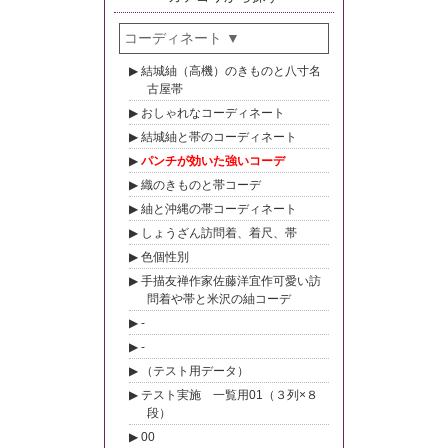
コーディネート
結城紬（高機）のきものと八寸名
古屋帯
おしゃれなコーディネート
結城紬と帯のコーディネート
パンチが効いた強いコーデ
織のきものと帯コーデ
紬と沖縄の帯コーディネート
しょうざん訪問着、着尺、帯
色個性別
手描友禅作家佐藤洋宜作可愛い訪
問着や帯と米沢の紬コーデ
-
-
（テスト用データ）
テスト実施 一覧用01（３列×８
段）
00