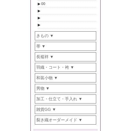
00
きもの
帯
長襦袢
羽織・コート・袴
和装小物
男物
加工・仕立て・手入れ
雑貨GG
裂き織オーダーメイド