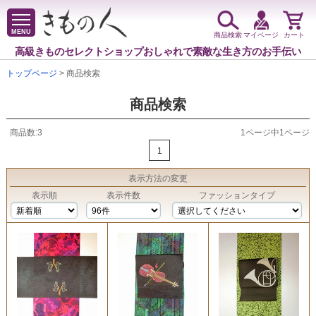
MENU
商品検索
マイページ
カート
高級きものセレクトショップ
おしゃれで素敵な生き方のお手伝い
トップページ
> 商品検索
商品検索
商品数:3
1ページ中1ページ
1
表示方法
の変更
表示順
表示件数
ファッションタイプ