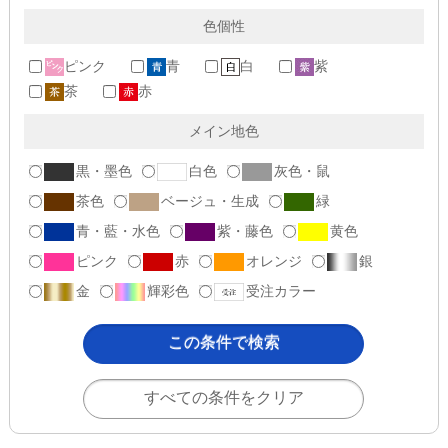
色個性
ピンク
青
白
紫
茶
赤
メイン地色
黒・墨色
白色
灰色・鼠
茶色
ベージュ・生成
緑
青・藍・水色
紫・藤色
黄色
ピンク
赤
オレンジ
銀
金
輝彩色
受注カラー