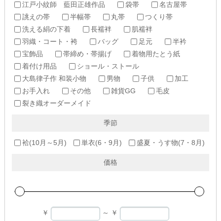
江戸小紋師 藍田正雄作品
袋帯
名古屋帯
誂えの帯
半幅帯
丸帯
つくり帯
洗える絹の下着
長襦袢
肌襦袢
羽織・コート・袴
バッグ
足元
半衿
宝飾品
帯締め・帯揚げ
着物用たとう紙
着付け用品
ショール・ストール
大島律子作 和装小物
男物
子供
加工
お手入れ
その他
雑貨GG
毛皮
裂き織オーダーメイド
季節
袷(10月～5月)
単衣(6・9月)
盛夏・うす物(7・8月)
価格
￥
～
￥