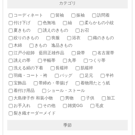
カテゴリ
コーディネート
留袖
振袖
訪問着
付け下げ
色無地
紬
柔らかもの小紋
夏きもの
誂えのきもの
お召
絞りのきもの
喪服
浴衣
織のきもの
木綿
きもの 逸品きもの
江戸小紋師 藍田正雄作品
袋帯
名古屋帯
誂えの帯
半幅帯
丸帯
つくり帯
洗える絹の下着
長襦袢
肌襦袢
羽織・コート・袴
バッグ
足元
半衿
宝飾品
帯締め・帯揚げ
着物用たとう紙
着付け用品
ショール・ストール
大島律子作 和装小物
男物
子供
加工
お手入れ
その他
雑貨GG
毛皮
裂き織オーダーメイド
季節