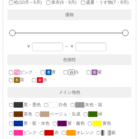
袷(10月～5月)
単衣(6・9月)
盛夏・うす物(7・8月)
価格
￥
～
￥
色個性
ピンク
青
白
紫
茶
赤
メイン地色
黒・墨色
白色
灰色・鼠
茶色
ベージュ・生成
緑
青・藍・水色
紫・藤色
黄色
ピンク
赤
オレンジ
銀