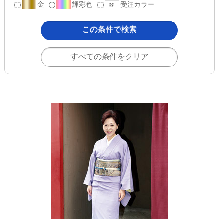
金
輝彩色
受注カラー