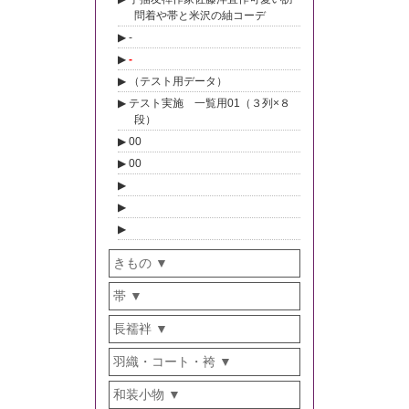
問着や帯と米沢の紬コーデ
-
-
（テスト用データ）
テスト実施 一覧用01（３列×８
段）
00
00
きもの
帯
長襦袢
羽織・コート・袴
和装小物