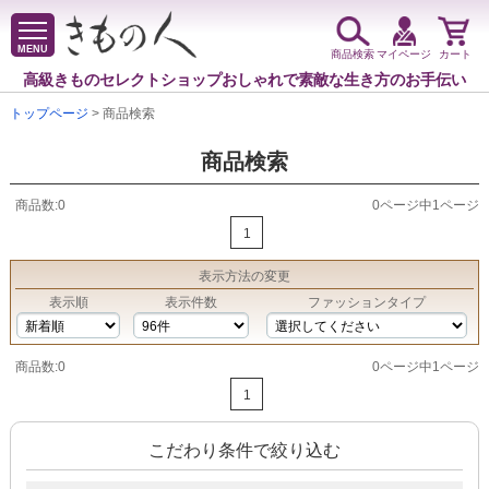
MENU
商品検索
マイページ
カート
高級きものセレクトショップ
おしゃれで素敵な生き方のお手伝い
トップページ
> 商品検索
商品検索
商品数:0
0ページ中1ページ
1
表示方法
の変更
表示順
表示件数
ファッションタイプ
商品数:0
0ページ中1ページ
1
こだわり条件で絞り込む