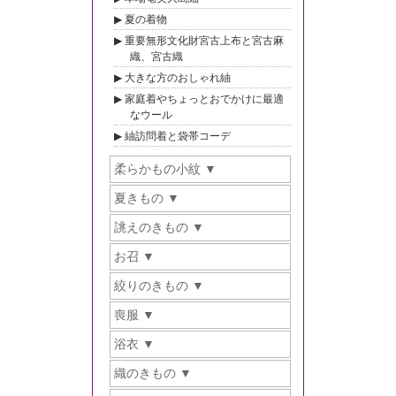
夏の着物
重要無形文化財宮古上布と宮古麻
織、宮古織
大きな方のおしゃれ紬
家庭着やちょっとおでかけに最適
なウール
紬訪問着と袋帯コーデ
柔らかもの小紋
夏きもの
誂えのきもの
お召
絞りのきもの
喪服
浴衣
織のきもの