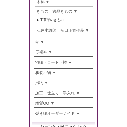
木綿
きもの 逸品きもの
工芸品のきもの
江戸小紋師 藍田正雄作品
帯
長襦袢
羽織・コート・袴
和装小物
男物
加工・仕立て・手入れ
雑貨GG
裂き織オーダーメイド
シーンから探す
▼クリック