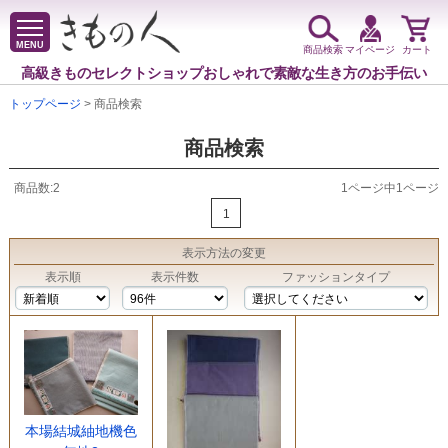
MENU
商品検索
マイページ
カート
高級きものセレクトショップ
おしゃれで素敵な生き方のお手伝い
トップページ
> 商品検索
商品検索
商品数:2
1ページ中1ページ
1
表示方法
の変更
表示順
表示件数
ファッションタイプ
本場結城紬地機色