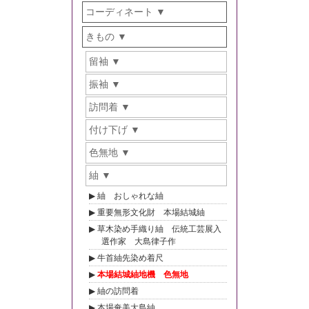
コーディネート
きもの
留袖
振袖
訪問着
付け下げ
色無地
紬
紬 おしゃれな紬
重要無形文化財 本場結城紬
草木染め手織り紬 伝統工芸展入
選作家 大島律子作
牛首紬先染め着尺
本場結城紬地機 色無地
紬の訪問着
本場奄美大島紬