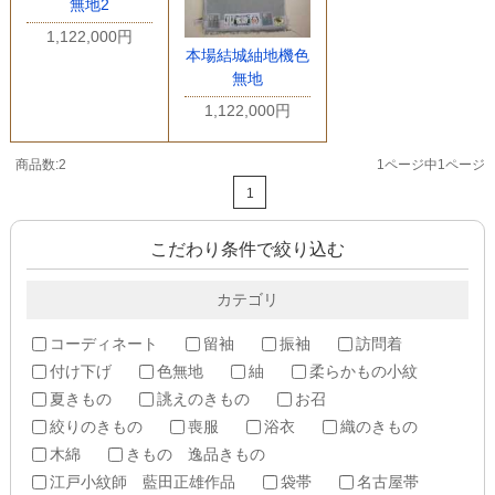
無地2
1,122,000円
本場結城紬地機色
無地
1,122,000円
商品数:2
1ページ中1ページ
1
こだわり条件で絞り込む
カテゴリ
コーディネート
留袖
振袖
訪問着
付け下げ
色無地
紬
柔らかもの小紋
夏きもの
誂えのきもの
お召
絞りのきもの
喪服
浴衣
織のきもの
木綿
きもの 逸品きもの
江戸小紋師 藍田正雄作品
袋帯
名古屋帯