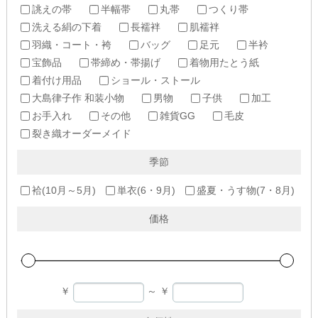
誂えの帯
半幅帯
丸帯
つくり帯
洗える絹の下着
長襦袢
肌襦袢
羽織・コート・袴
バッグ
足元
半衿
宝飾品
帯締め・帯揚げ
着物用たとう紙
着付け用品
ショール・ストール
大島律子作 和装小物
男物
子供
加工
お手入れ
その他
雑貨GG
毛皮
裂き織オーダーメイド
季節
袷(10月～5月)
単衣(6・9月)
盛夏・うす物(7・8月)
価格
￥
～
￥